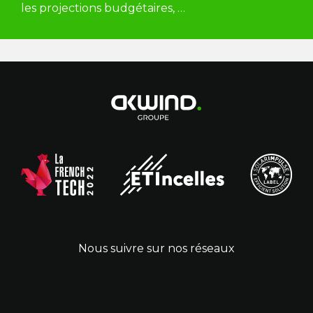
les projections budgétaires, …
Nous suivre sur nos réseaux
Linkedin
Facebook
X
YouTube