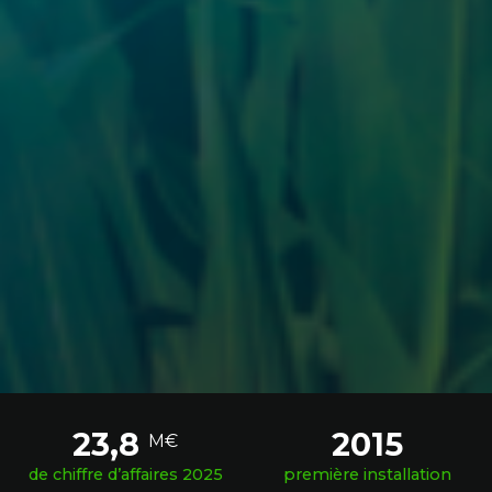
23,8
2015
M€
de chiffre d’affaires 2025
première installation