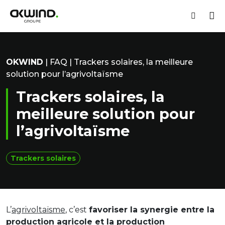
Espace 
M
Recherch
OKWIND
OKWIND
|
FAQ
|
Trackers solaires, la meilleure
solution pour l’agrivoltaïsme
Trackers solaires, la
meilleure solution pour
l’agrivoltaïsme
Trackers solaires
L’
agrivoltaïsme
, c’est
favoriser la synergie entre la
production agricole et la production