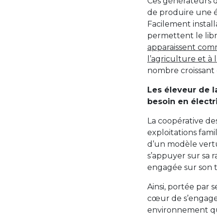
Ces générateurs 
de produire une é
Facilement installa
permettent le lib
apparaissent comm
l’agriculture et à 
nombre croissant 
Les éleveur de l
besoin en électr
La coopérative des
exploitations famil
d’un modèle vertu
s’appuyer sur sa r
engagée sur son te
Ainsi, portée par 
cœur de s’engage
environnement que