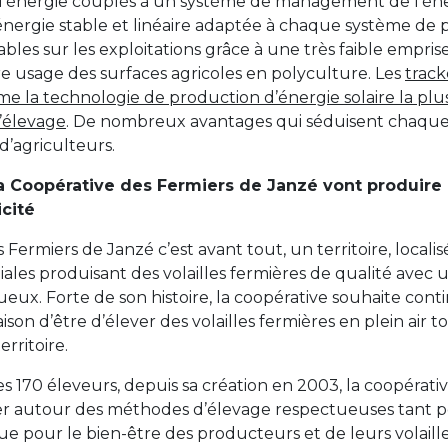
d’énergie couplés à un système de management de l’én
nergie stable et linéaire adaptée à chaque système de 
bles sur les exploitations grâce à une très faible emprise 
re usage des surfaces agricoles en polyculture. Les
track
e la technologie de production d’énergie solaire la plu
l’élevage
. De nombreux avantages qui séduisent chaqu
d’agriculteurs.
a Coopérative des Fermiers de Janzé vont produire
icité
 Fermiers de Janzé c’est avant tout, un territoire, locali
iales produisant des volailles fermières de qualité avec un
eux. Forte de son histoire, la coopérative souhaite cont
aison d’être d’élever des volailles fermières en plein air t
rritoire.
ses 170 éleveurs, depuis sa création en 2003, la coopérati
r autour des méthodes d’élevage respectueuses tant p
 pour le bien-être des producteurs et de leurs volaille