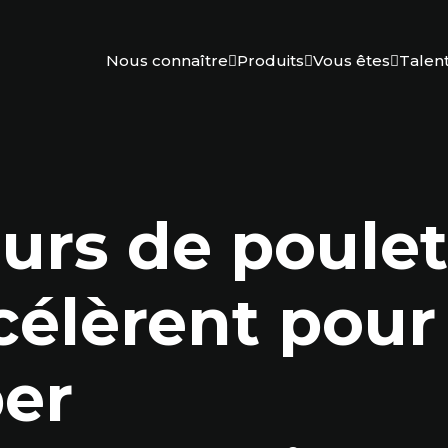
Nous connaître
Produits
Vous êtes
Talen
eurs de poule
célèrent pour
er