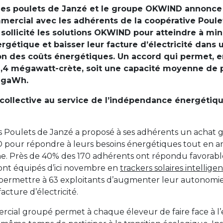
des poulets de Janzé et le groupe OKWIND annonce 
mercial avec les adhérents de la coopérative Poule
sollicité les solutions OKWIND pour atteindre à mi
gétique et baisser leur facture d’électricité dans 
tion des coûts énergétiques. Un accord qui permet, e
e 1,4 mégawatt-crète, soit une capacité moyenne de
gigaWh.
ollective au service de l’indépendance énergétiqu
s Poulets de Janzé a proposé à ses adhérents un achat
pour répondre à leurs besoins énergétiques tout en am
e. Près de 40% des 170 adhérents ont répondu favorabl
ront équipés d’ici novembre en
trackers solaires intelligen
ermettre à 63 exploitants d’augmenter leur autonomie
acture d’électricité.
cial groupé permet à chaque éleveur de faire face à l’