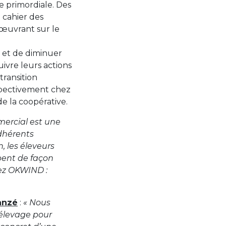
e primordiale. Des
n cahier des
œuvrant sur le
 et de diminuer
uivre leurs actions
transition
espectivement chez
e la coopérative.
ercial est une
dhérents
 les éleveurs
ipent de façon
hez OKWIND :
anzé
:
« Nous
’élevage pour