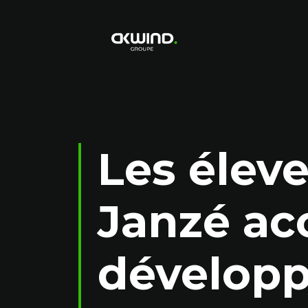
OKWIND
Les élev
Janzé ac
développ