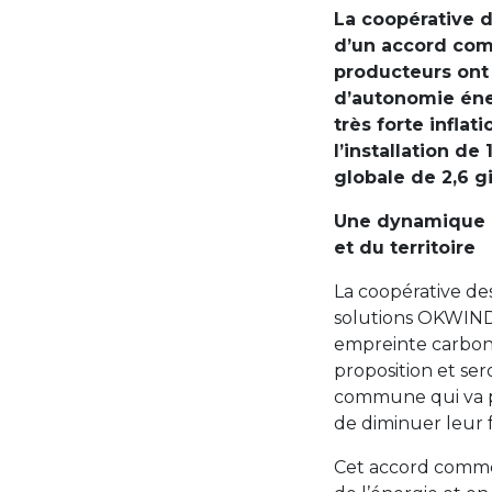
La coopérative 
d’un accord com
producteurs ont 
d’autonomie éner
très forte infla
l’installation d
globale de 2,6 
Une dynamique c
et du territoire
La coopérative de
solutions OKWIND 
empreinte carbon
proposition et se
commune qui va p
de diminuer leur f
Cet accord commer