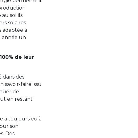
ergie permettent
production.
au sol ils
ers solaires
s adaptée à
e année un
 100% de leur
sé dans des
 savoir-faire issu
inuer de
out en restant
ve a toujours eu à
our son
s. Des