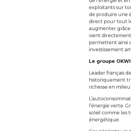
de l’énergie et en
exploitants sur to
de produire une én
direct pour tout le
augmenter grâce à
vient directement
permettent ainsi d
investissement am
Le groupe OKWIN
Leader français de 
historiquement tr
richesse en milieu 
L’autoconsommati
l’énergie verte. Gr
soleil comme les
énergétique.