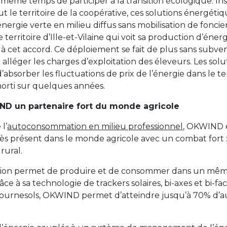
 même temps de participer à la transition écologique. Ins
ut le territoire de la coopérative, ces solutions énergét
ergie verte en milieu diffus sans mobilisation de foncie
 territoire d’Ille-et-Vilaine qui voit sa production d’éner
 cet accord. Ce déploiement se fait de plus sans subve
 alléger les charges d’exploitation des éleveurs. Les so
’absorber les fluctuations de prix de l’énergie dans le 
orti sur quelques années.
D un partenaire fort du monde agricole
l’
autoconsommation en milieu professionnel
, OKWIND 
ès présent dans le monde agricole avec un combat fort :
rural.
on permet de produire et de consommer dans un même
âce à sa technologie de trackers solaires, bi-axes et bi-fac
 tournesols, OKWIND permet d’atteindre jusqu’à 70% d’