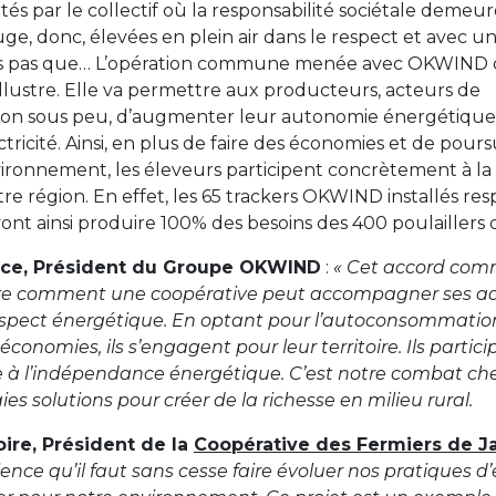
s par le collectif où la responsabilité sociétale demeur
uge, donc, élevées en plein air dans le respect et avec u
ais pas que… L’opération commune menée avec OKWIND 
illustre. Elle va permettre aux producteurs, acteurs de
on sous peu, d’augmenter leur autonomie énergétique
ctricité. Ainsi, en plus de faire des économies et de pours
vironnement, les éleveurs participent concrètement à la 
re région. En effet, les 65 trackers OKWIND installés r
ont ainsi produire 100% des besoins des 400 poulaillers d
ice, Président du Groupe OKWIND
:
« Cet accord comm
tre comment une coopérative peut accompagner ses a
spect énergétique. En optant pour l’autoconsommation,
économies, ils s’engagent pour leur territoire. Ils partic
le à l’indépendance énergétique. C’est notre combat c
es solutions pour créer de la richesse en milieu rural.
oire, Président de la
Coopérative des Fermiers de J
ence qu’il faut sans cesse faire évoluer nos pratiques d