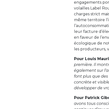
engagements porté
volailles Label Ro
charges strict m
même territoire l’
l’autoconsommati
leur facture d’éle
en faveur de l’en
écologique de not
les producteurs, v
Pour Louis Maur
première. Il mon
également sur l’a
font plus que des 
concrète et visib
développer de vrai
Pour Patrick Gib
avons tous consci