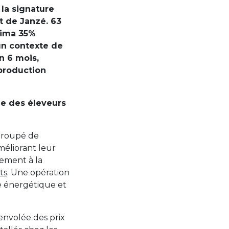
la signature
t de Janzé. 63
nima 35%
un contexte de
n 6 mois,
 production
e des éleveurs
 groupé de
éliorant leur
ement à la
ts
. Une opération
 énergétique et
envolée des prix